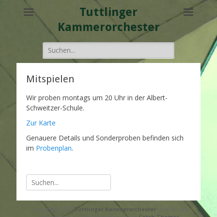
Tuttlinger
Kammerorchester
Suche
nach:
Mitspielen
Wir proben montags um 20 Uhr in der Albert-
Schweitzer-Schule.
Zur Karte
Genauere Details und Sonderproben befinden sich
im
Probenplan
.
Suche
nach:
Copyright © 2026
Tuttlinger Kammerorchester
. Alle Rechte
vorbehalten. | Catch Responsive nach
Catch Themes